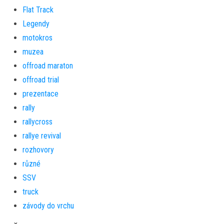
Flat Track
Legendy
motokros
muzea
offroad maraton
offroad trial
prezentace
rally
rallycross
rallye revival
rozhovory
různé
SSV
truck
závody do vrchu