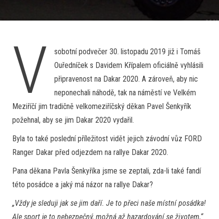
V
sobotní podvečer 30. listopadu 2019 již i Tomáš
Ouředníček s Davidem Křípalem oficiálně vyhlásili
připravenost na Dakar 2020. A zároveň, aby nic
neponechali náhodě, tak na náměstí ve Velkém
Meziříčí jim tradičně velkomeziříčský děkan Pavel Šenkyřík
požehnal, aby se jim Dakar 2020 vydařil.
Byla to také poslední příležitost vidět jejich závodní vůz FORD
Ranger Dakar před odjezdem na rallye Dakar 2020.
Pana děkana Pavla Šenkyříka jsme se zeptali, zda-li také fandí
této posádce a jaký má názor na rallye Dakar?
„Vždy je sleduji jak se jim daří. Je to přeci naše místní posádka!
Ale sport je to nebezpečný, možná až hazardování se životem,“