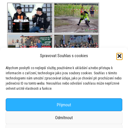
Spravovat Souhlas s cookies
Abychom poskytli co nejlepší služby, používáme k ukládání a/nebo přístupu k
informacím o zařízení, technologie jako jsou soubory cookies. Souhlas s těmito
Copyright
technologiemi nám umožní zpracovávat údaje, jako je chování při procházení nebo
jedinečná ID na tomto webu. Nesouhlas nebo odvolání souhlasu může nepříznivě
©
Hana Blažková,
ovlivnit určité vlastnosti a funkce.
©
Jaroslav Blažek a
©
Martin Blažek,
JABLKON, s.r.o.
, 2016 – 2026
Přijmout
Odmítnout