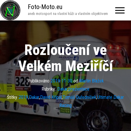
Foto-Moto.eu
aneb motosport na vlastní kůži a vlastním objektivem
Rozloučení ve
Velkém Meziříčí
Publikováno
2019-11-30
od
Martin Blažek
Rubriky:
Dakar
,
prezentace
Štítky
2019
,
Dakar
,
David Křípal
,
Tomáš Ouředníček
,
Ultimate Dakar
Racing