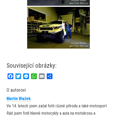
Související obrázky:
F
T
M
W
E
S
a
w
e
h
m
h
c
i
s
a
a
a
O autorovi
e
t
s
t
i
r
Martin Blažek
b
t
e
s
l
e
o
e
n
A
Ve 14. letech jsem začal fotit různě přírodu a také motosport.
o
r
g
p
Rád jsem fotil hlavně motocykly a auta na motokrosu a
k
e
p