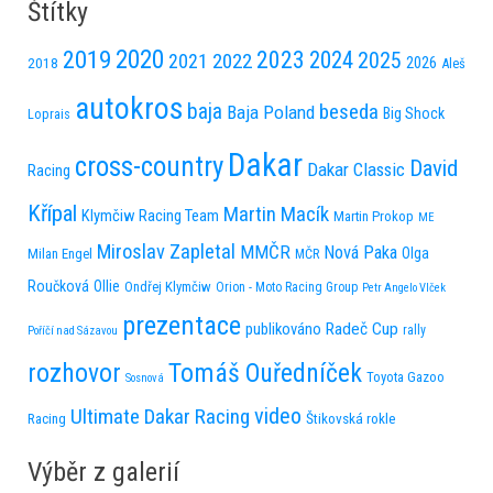
Štítky
2020
2019
2023
2024
2025
2022
2021
2026
2018
Aleš
autokros
baja
beseda
Baja Poland
Big Shock
Loprais
Dakar
cross-country
David
Dakar Classic
Racing
Křípal
Martin Macík
Klymčiw Racing Team
Martin Prokop
ME
Miroslav Zapletal
MMČR
Nová Paka
Olga
Milan Engel
MČR
Roučková
Ollie
Ondřej Klymčiw
Orion - Moto Racing Group
Petr Angelo Vlček
prezentace
publikováno
Radeč Cup
rally
Poříčí nad Sázavou
rozhovor
Tomáš Ouředníček
Toyota Gazoo
Sosnová
video
Ultimate Dakar Racing
Racing
Štikovská rokle
Výběr z galerií