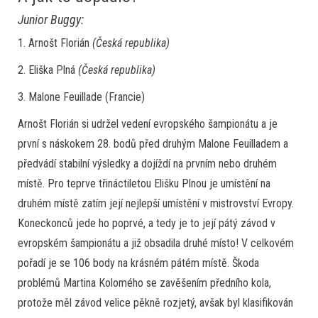
Junior Buggy:
1. Arnošt Florián
(Česká republika)
2. Eliška Plná
(Česká republika)
3. Malone Feuillade (Francie)
Arnošt Florián si udržel vedení evropského šampionátu a je
první s náskokem 28. bodů před druhým Malone Feuilladem a
předvádí stabilní výsledky a dojíždí na prvním nebo druhém
místě. Pro teprve třináctiletou Elišku Plnou je umístění na
druhém místě zatím její nejlepší umístění v mistrovství Evropy.
Koneckonců jede ho poprvé, a tedy je to její pátý závod v
evropském šampionátu a již obsadila druhé místo! V celkovém
pořadí je se 106 body na krásném pátém místě. Škoda
problémů Martina Kolomého se zavěšením předního kola,
protože měl závod velice pěkně rozjetý, avšak byl klasifikován