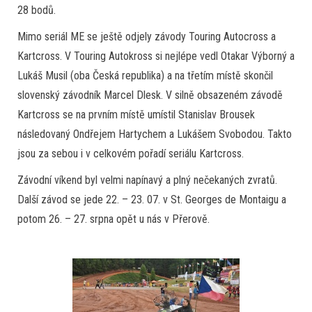
28 bodů.
Mimo seriál ME se ještě odjely závody Touring Autocross a
Kartcross. V Touring Autokross si nejlépe vedl Otakar Výborný a
Lukáš Musil (oba Česká republika) a na třetím místě skončil
slovenský závodník Marcel Dlesk. V silně obsazeném závodě
Kartcross se na prvním místě umístil Stanislav Brousek
následovaný Ondřejem Hartychem a Lukášem Svobodou. Takto
jsou za sebou i v celkovém pořadí seriálu Kartcross.
Závodní víkend byl velmi napínavý a plný nečekaných zvratů.
Další závod se jede 22. – 23. 07. v St. Georges de Montaigu a
potom 26. – 27. srpna opět u nás v Přerově.