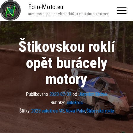
Foto-Moto.eu
aneb motosport na vlastní kůži a vlastním objektivem
Štikovskou roklí
opět burácely
motory
Publikováno
2023-07-07
od
Jaroslav Blažek
Rubriky:
autokros
Štítky
2023
,
autokros
,
ME
,
Nová Paka
,
Štikovská rokle