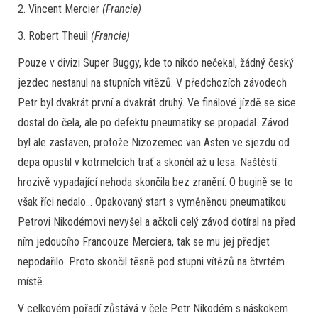
2. Vincent Mercier
(Francie)
3. Robert Theuil
(Francie)
Pouze v divizi Super Buggy, kde to nikdo nečekal, žádný český
jezdec nestanul na stupních vítězů. V předchozích závodech
Petr byl dvakrát první a dvakrát druhý. Ve finálové jízdě se sice
dostal do čela, ale po defektu pneumatiky se propadal. Závod
byl ale zastaven, protože Nizozemec van Asten ve sjezdu od
depa opustil v kotrmelcích trať a skončil až u lesa. Naštěstí
hrozivě vypadající nehoda skončila bez zranění. O bugině se to
však říci nedalo… Opakovaný start s vyměněnou pneumatikou
Petrovi Nikodémovi nevyšel a ačkoli celý závod dotíral na před
ním jedoucího Francouze Merciera, tak se mu jej předjet
nepodařilo. Proto skončil těsně pod stupni vítězů na čtvrtém
místě.
V celkovém pořadí zůstává v čele Petr Nikodém s náskokem