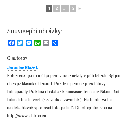
1
2
...
5
►
Související obrázky:
F
T
M
W
E
S
a
w
e
h
m
h
c
i
s
a
a
a
O autorovi
e
t
s
t
i
r
Jaroslav Blažek
b
t
e
s
l
e
o
e
n
A
Fotoaparát jsem měl poprvé v ruce někdy v pěti letech. Byl jím
o
r
g
p
dnes již klasický Flexaret. Později jsem se přes tátovy
k
e
p
fotoaparáty Praktica dostal až k současné technice Nikon. Rád
r
fotím lidi, a to včetně závodů a závodníků. Na tomto webu
najdete hlavně sportovní fotografii. Další fotografie jsou na
http://www.jablkon.eu.