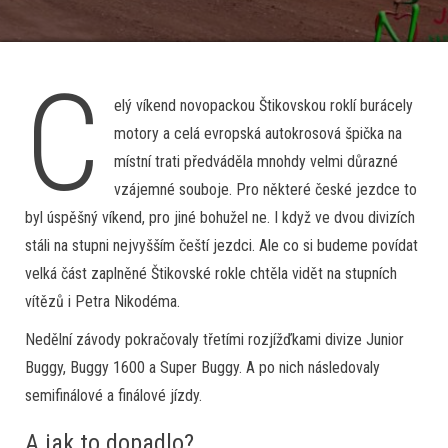
C
elý víkend novopackou Štikovskou roklí burácely
motory a celá evropská autokrosová špička na
místní trati předváděla mnohdy velmi důrazné
vzájemné souboje. Pro některé české jezdce to
byl úspěšný víkend, pro jiné bohužel ne. I když ve dvou divizích
stáli na stupni nejvyšším čeští jezdci. Ale co si budeme povídat
velká část zaplněné Štikovské rokle chtěla vidět na stupních
vítězů i Petra Nikodéma.
Nedělní závody pokračovaly třetími rozjížďkami divize Junior
Buggy, Buggy 1600 a Super Buggy. A po nich následovaly
semifinálové a finálové jízdy.
A jak to dopadlo?