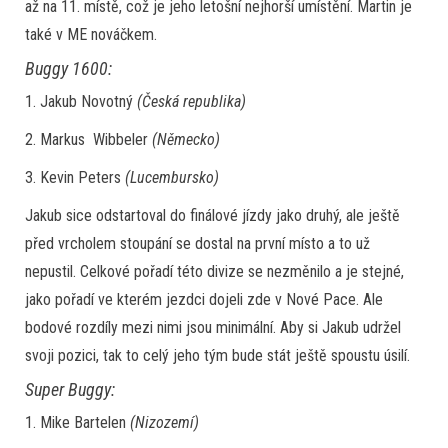
až na 11. místě, což je jeho letošní nejhorší umístění. Martin je
také v ME nováčkem.
Buggy 1600:
1. Jakub Novotný
(Česká republika)
2. Markus Wibbeler
(Německo)
3. Kevin Peters
(Lucembursko)
Jakub sice odstartoval do finálové jízdy jako druhý, ale ještě
před vrcholem stoupání se dostal na první místo a to už
nepustil. Celkové pořadí této divize se nezměnilo a je stejné,
jako pořadí ve kterém jezdci dojeli zde v Nové Pace. Ale
bodové rozdíly mezi nimi jsou minimální. Aby si Jakub udržel
svoji pozici, tak to celý jeho tým bude stát ještě spoustu úsilí.
Super Buggy:
1. Mike Bartelen
(Nizozemí)