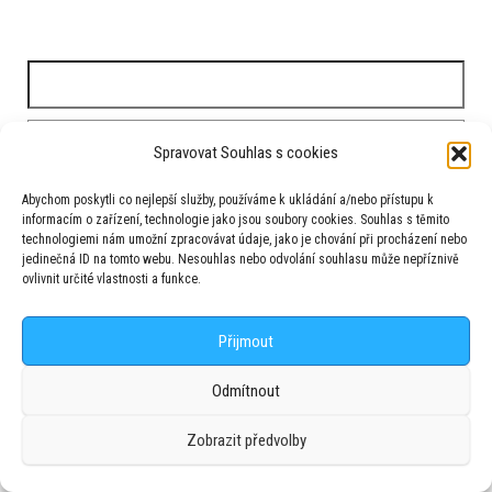
Vyhledávání
Spravovat Souhlas s cookies
Abychom poskytli co nejlepší služby, používáme k ukládání a/nebo přístupu k
informacím o zařízení, technologie jako jsou soubory cookies. Souhlas s těmito
technologiemi nám umožní zpracovávat údaje, jako je chování při procházení nebo
Nejnovější příspěvky
jedinečná ID na tomto webu. Nesouhlas nebo odvolání souhlasu může nepříznivě
ovlivnit určité vlastnosti a funkce.
Napínavá neděle na Homolce
Půlení prázdnin na Homolce
Přijmout
Klára Cup opět v protisměru
Odmítnout
Radost nad Štikovskou roklí
Přes 140 jezdců zavítalo na ME do Nové Paky
Zobrazit předvolby