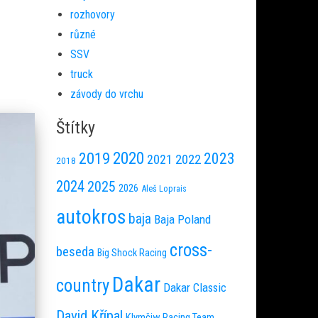
rozhovory
různé
SSV
truck
závody do vrchu
Štítky
2020
2019
2023
2022
2021
2018
2024
2025
2026
Aleš Loprais
autokros
baja
Baja Poland
cross-
beseda
Big Shock Racing
Dakar
country
Dakar Classic
David Křípal
Klymčiw Racing Team