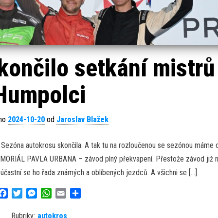
ončilo setkání mistrů
Humpolci
áno
2024-10-20
od
Jaroslav Blažek
. Sezóna autokrosu skončila. A tak tu na rozloučenou se sezónou máme 
ORIÁL PAVLA URBANA – závod plný překvapení. Přestože závod již n
zúčastní se ho řada známých a oblíbených jezdců. A všichni se […]
F
T
M
W
E
S
a
w
e
h
m
h
c
i
s
a
a
a
Rubriky:
autokros