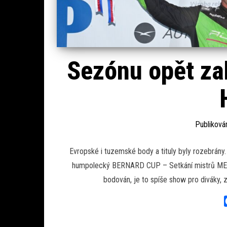
Sezónu opět zak
Publikov
Evropské i tuzemské body a tituly byly rozebrány
humpolecký BERNARD CUP – Setkání mistrů MEM
bodován, je to spíše show pro diváky, 