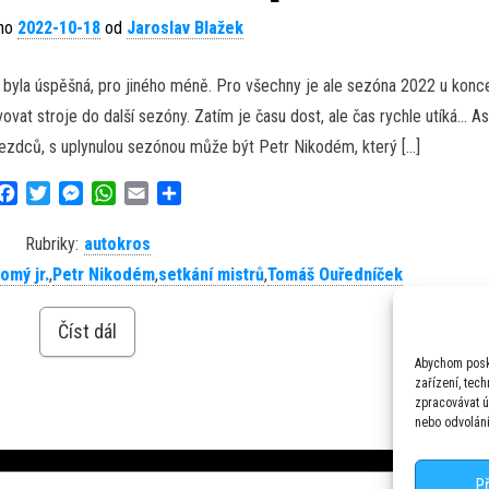
áno
2022-10-18
od
Jaroslav Blažek
 byla úspěšná, pro jiného méně. Pro všechny je ale sezóna 2022 u konc
at stroje do další sezóny. Zatím je času dost, ale čas rychle utíká… As
jezdců, s uplynulou sezónou může být Petr Nikodém, který […]
F
T
M
W
E
S
a
w
e
h
m
h
c
i
s
a
a
a
Rubriky:
autokros
e
t
s
t
i
r
omý jr.
,
Petr Nikodém
,
setkání mistrů
,
Tomáš Ouředníček
b
t
e
s
l
e
o
e
n
A
Číst dál
o
r
g
p
k
e
p
Abychom posky
r
zařízení, tec
zpracovávat ú
nebo odvolání
P