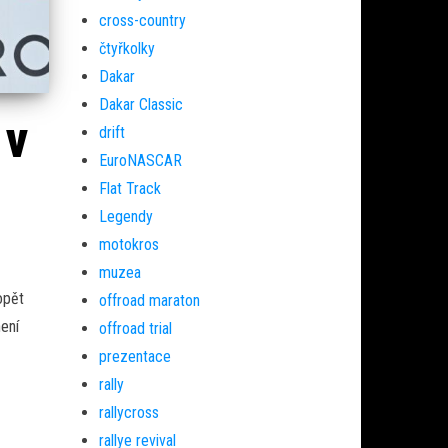
cross-country
čtyřkolky
Dakar
Dakar Classic
 v
drift
EuroNASCAR
Flat Track
Legendy
motokros
muzea
opět
offroad maraton
ení
offroad trial
prezentace
rally
rallycross
rallye revival