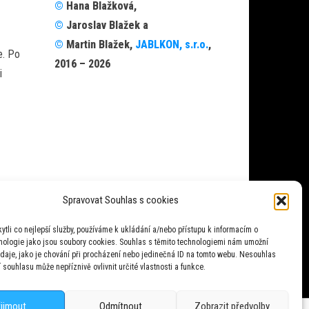
©
Hana Blažková,
©
Jaroslav Blažek a
©
Martin Blažek,
JABLKON, s.r.o.
,
e. Po
2016 – 2026
i
Spravovat Souhlas s cookies
tli co nejlepší služby, používáme k ukládání a/nebo přístupu k informacím o
hnologie jako jsou soubory cookies. Souhlas s těmito technologiemi nám umožní
daje, jako je chování při procházení nebo jedinečná ID na tomto webu. Nesouhlas
 souhlasu může nepříznivě ovlivnit určité vlastnosti a funkce.
řijmout
Odmítnout
Zobrazit předvolby