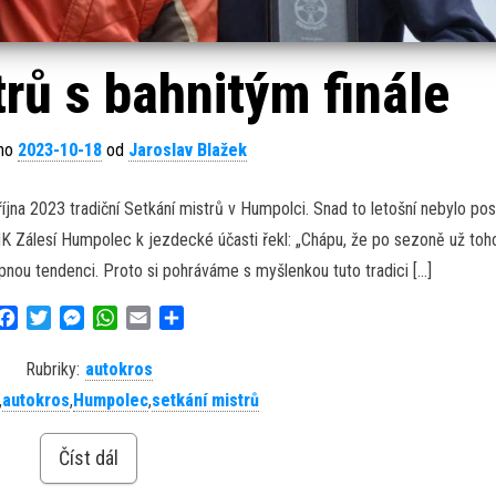
rů s bahnitým finále
áno
2023-10-18
od
Jaroslav Blažek
íjna 2023 tradiční Setkání mistrů v Humpolci. Snad to letošní nebylo posl
K Zálesí Humpolec k jezdecké účasti řekl: „Chápu, že po sezoně už toh
upnou tendenci. Proto si pohráváme s myšlenkou tuto tradici […]
F
T
M
W
E
S
a
w
e
h
m
h
c
i
s
a
a
a
Rubriky:
autokros
e
t
s
t
i
r
,
autokros
,
Humpolec
,
setkání mistrů
b
t
e
s
l
e
o
e
n
A
Číst dál
o
r
g
p
k
e
p