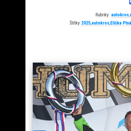
Rubriky:
autokros
,
Štítky
2025
,
autokros
,
Eliška Pln