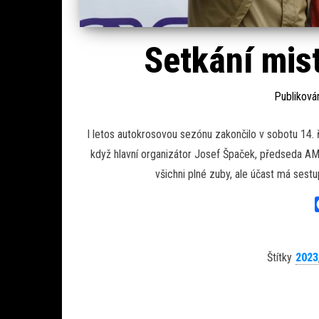
Setkání mist
Publikov
I letos autokrosovou sezónu zakončilo v sobotu 14. ř
když hlavní organizátor Josef Špaček, předseda AM
všichni plné zuby, ale účast má sest
Štítky
2023