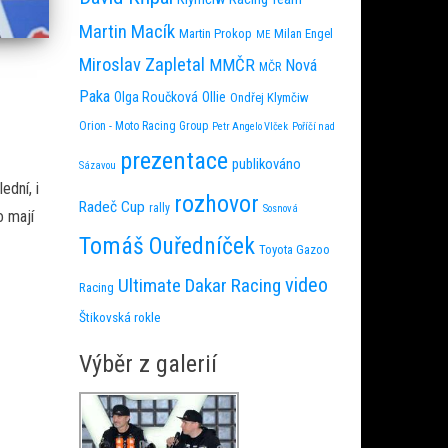
Martin Macík
Martin Prokop
Milan Engel
ME
Miroslav Zapletal
MMČR
Nová
MČR
Paka
Olga Roučková
Ollie
Ondřej Klymčiw
Orion - Moto Racing Group
Petr Angelo Vlček
Poříčí nad
prezentace
publikováno
Sázavou
ední, i
rozhovor
Radeč Cup
rally
Sosnová
o mají
Tomáš Ouředníček
Toyota Gazoo
video
Ultimate Dakar Racing
Racing
Štikovská rokle
Výběr z galerií