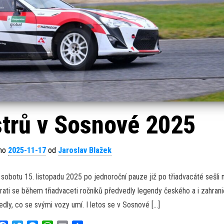
strů v Sosnové 2025
áno
2025-11-17
od
Jaroslav Blažek
v sobotu 15. listopadu 2025 po jednoroční pauze již po třiadvacáté sešli 
rati se během třiadvaceti ročníků předvedly legendy českého a i zahrani
dly, co se svými vozy umí. I letos se v Sosnové […]