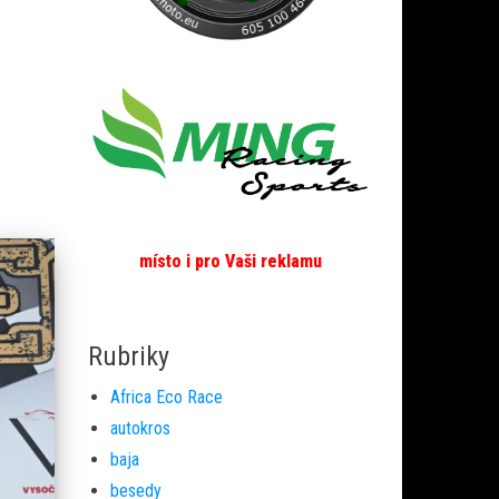
místo i pro Vaši reklamu
Rubriky
Africa Eco Race
autokros
baja
besedy